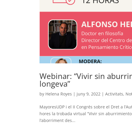
Webinar: “Vivir sin aburr
longeva”
by
Helena Royes
|
juny 9, 2022
|
Activitats
,
Not
MayoresUDP i el II Congrés sobre el Dret a l’A
hores la trobada virtual “Vivir sin aburrimient
l’aborriment des...