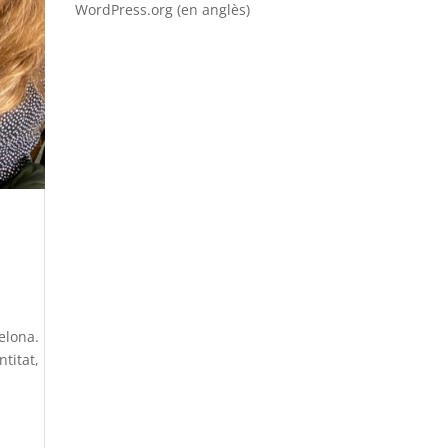
WordPress.org (en anglès)
elona.
titat,