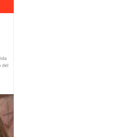
a
vida
 del