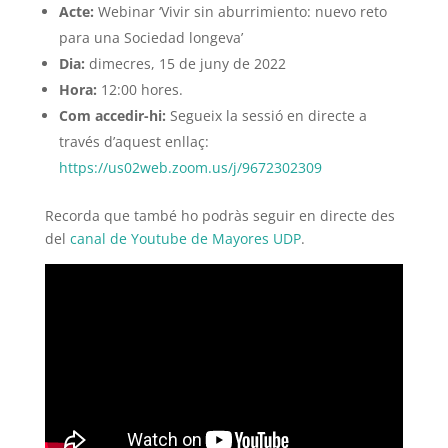
Acte:
Webinar ‘Vivir sin aburrimiento: nuevo reto
para una Sociedad longeva’
Dia:
dimecres, 15 de juny de 2022
Hora:
12:00 hores.
Com accedir-hi:
Segueix la sessió en directe a
través d’aquest enllaç:
https://us02web.zoom.us/j/9672302309
Recorda que també ho podràs seguir en directe des
del
canal de Youtube de Mayores UDP
.