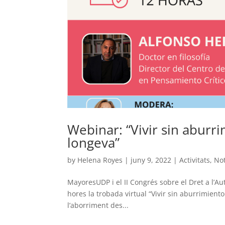
Webinar: “Vivir sin aburr
longeva”
by
Helena Royes
|
juny 9, 2022
|
Activitats
,
Not
MayoresUDP i el II Congrés sobre el Dret a l’A
hores la trobada virtual “Vivir sin aburrimient
l’aborriment des...