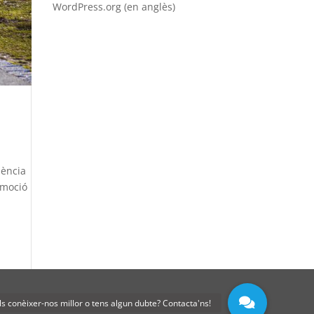
WordPress.org (en anglès)
dència
romoció