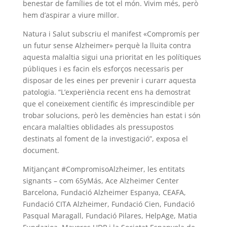
benestar de famílies de tot el món. Vivim més, però
hem d’aspirar a viure millor.
Natura i Salut subscriu el manifest «Compromís per
un futur sense Alzheimer» perquè la lluita contra
aquesta malaltia sigui una prioritat en les polítiques
públiques i es facin els esforços necessaris per
disposar de les eines per prevenir i curarr aquesta
patologia. “L’experiència recent ens ha demostrat
que el coneixement científic és imprescindible per
trobar solucions, però les demències han estat i són
encara malalties oblidades als pressupostos
destinats al foment de la investigació”, exposa el
document.
Mitjançant #CompromisoAlzheimer, les entitats
signants – com 65yMás, Ace Alzheimer Center
Barcelona, ​​Fundació Alzheimer Espanya, CEAFA,
Fundació CITA Alzheimer, Fundació Cien, Fundació
Pasqual Maragall, Fundació Pilares, HelpAge, Matia